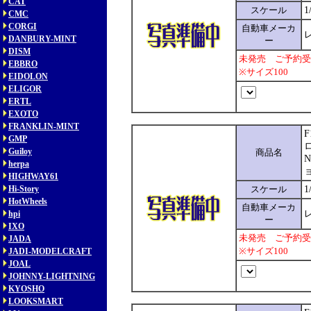
CAT
スケール
1
CMC
CORGI
自動車メーカ
レ
DANBURY-MINT
ー
DISM
未発売 ご予約受
EBBRO
※サイズ100
EIDOLON
ELIGOR
ERTL
EXOTO
FRANKLIN-MINT
F
GMP
ロ
Guiloy
商品名
N
herpa
HIGHWAY61
Hi-Story
スケール
1
HotWheels
自動車メーカ
レ
hpi
ー
IXO
未発売 ご予約受
JADA
※サイズ100
JADI-MODELCRAFT
JOAL
JOHNNY-LIGHTNING
KYOSHO
LOOKSMART