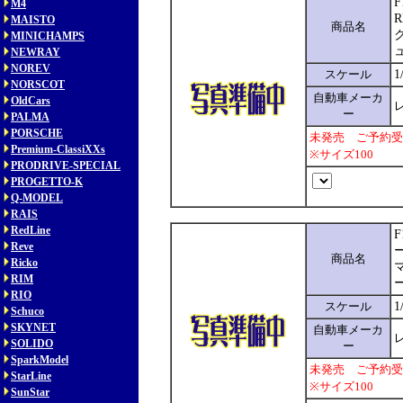
F
M4
R
MAISTO
商品名
MINICHAMPS
NEWRAY
NOREV
スケール
1
NORSCOT
自動車メーカ
OldCars
レ
ー
PALMA
PORSCHE
未発売 ご予約受
Premium-ClassiXXs
※サイズ100
PRODRIVE-SPECIAL
PROGETTO-K
Q-MODEL
RAIS
RedLine
Reve
ー
商品名
Ricko
RIM
RIO
スケール
1
Schuco
SKYNET
自動車メーカ
レ
SOLIDO
ー
SparkModel
未発売 ご予約受
StarLine
※サイズ100
SunStar