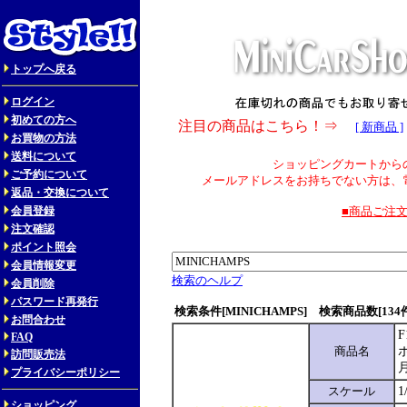
トップへ戻る
ログイン
初めての方へ
注目の商品はこちら！⇒
[ 新商品 ]
お買物の方法
送料について
ショッピングカートから
ご予約について
メールアドレスをお持ちでない方は、
返品・交換について
会員登録
■商品ご注
注文確認
ポイント照会
会員情報変更
検索のヘルプ
会員削除
パスワード再発行
検索条件[MINICHAMPS] 検索商品数[134
お問合わせ
FAQ
商品名
訪問販売法
プライバシーポリシー
スケール
1
ショッピング