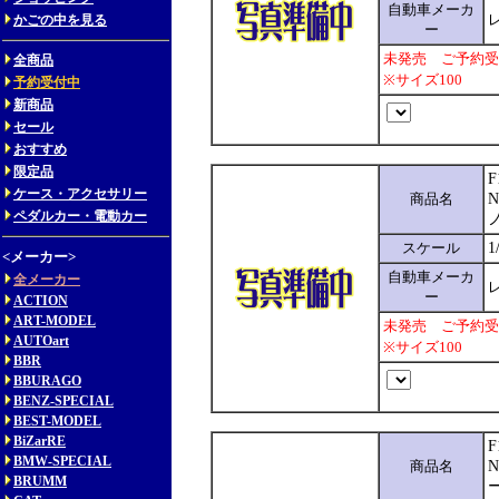
自動車メーカ
レ
かごの中を見る
ー
未発売 ご予約受
全商品
※サイズ100
予約受付中
新商品
セール
おすすめ
限定品
F
ケース・アクセサリー
商品名
ペダルカー・電動カー
スケール
1
<メーカー>
自動車メーカ
全メーカー
レ
ー
ACTION
ART-MODEL
未発売 ご予約受
AUTOart
※サイズ100
BBR
BBURAGO
BENZ-SPECIAL
BEST-MODEL
BiZarRE
F
BMW-SPECIAL
商品名
N
BRUMM