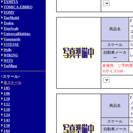
TAMIYA
TOMICA-EBBRO
TOMY
TopModel
Trofeu
ー
TrueScale
商品名
UniversalHobbies
Vanguards
VITESSE
スケール
1
Welly
自動車メーカ
レ
WIKING
ー
WITS
未発売 ご予約受
YatMing
※サイズ100
<スケール>
全スケール
1/05
1/06
F
1/10
1/12
商品名
1/18
1/24
1/43
スケール
1
1/50
自動車メーカ
1/64
レ