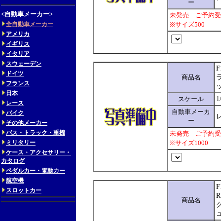
ー
<自動車メーカー>
未発売 ご予約受
全自動車メーカー
※サイズ500
アメリカ
イギリス
イタリア
スウェーデン
F
ドイツ
商品名
フランス
日本
スケール
1
レース
自動車メーカ
バイク
レ
ー
その他メーカー
バス・トラック・重機
未発売 ご予約受
ミリタリー
※サイズ1000
ケース・アクセサリー・
カタログ
ペダルカー・電動カー
航空機
F
スロットカー
R
商品名