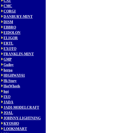
CAT
CMC
CORGI
DANBURY-MINT
DISM
EBBRO
EIDOLON
ELIGOR
ERTL
EXOTO
FRANKLIN-MINT
GMP
Guiloy
herpa
HIGHWAY61
Hi-Story
HotWheels
hpi
IXO
JADA
JADI-MODELCRAFT
JOAL
JOHNNY-LIGHTNING
KYOSHO
LOOKSMART