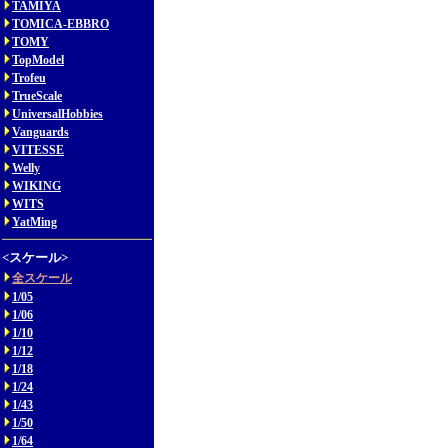
TAMIYA
TOMICA-EBBRO
TOMY
TopModel
Trofeu
TrueScale
UniversalHobbies
Vanguards
VITESSE
Welly
WIKING
WITS
YatMing
<スケール>
全スケール
1/05
1/06
1/10
1/12
1/18
1/24
1/43
1/50
1/64