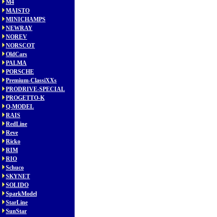
M4
MAISTO
MINICHAMPS
NEWRAY
NOREV
NORSCOT
OldCars
PALMA
PORSCHE
Premium-ClassiXXs
PRODRIVE-SPECIAL
PROGETTO-K
Q-MODEL
RAIS
RedLine
Reve
Ricko
RIM
RIO
Schuco
SKYNET
SOLIDO
SparkModel
StarLine
SunStar