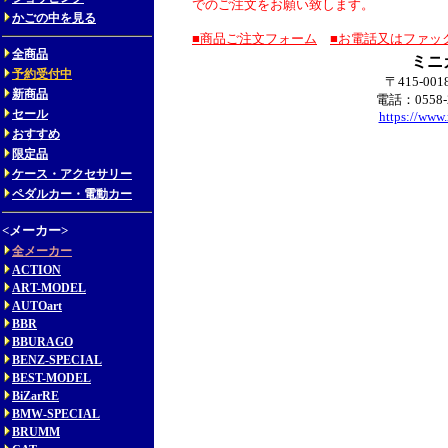
でのご注文をお願い致します。
かごの中を見る
■商品ご注文フォーム
■お電話又はファッ
全商品
ミニ
予約受付中
〒415-00
新商品
電話：0558-
セール
https://www.
おすすめ
限定品
ケース・アクセサリー
ペダルカー・電動カー
<メーカー>
全メーカー
ACTION
ART-MODEL
AUTOart
BBR
BBURAGO
BENZ-SPECIAL
BEST-MODEL
BiZarRE
BMW-SPECIAL
BRUMM