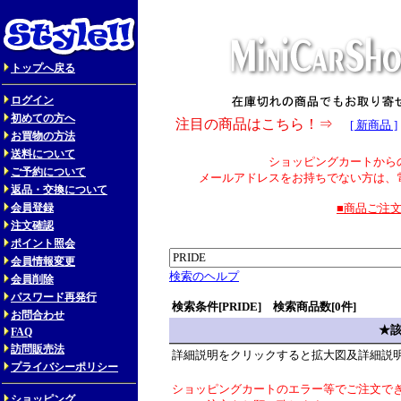
トップへ戻る
ログイン
初めての方へ
注目の商品はこちら！⇒
[ 新商品 ]
お買物の方法
送料について
ショッピングカートから
ご予約について
メールアドレスをお持ちでない方は、
返品・交換について
会員登録
■商品ご注
注文確認
ポイント照会
会員情報変更
検索のヘルプ
会員削除
パスワード再発行
検索条件[PRIDE] 検索商品数[0件]
お問合わせ
★
FAQ
訪問販売法
詳細説明をクリックすると拡大図及詳細説
プライバシーポリシー
ショッピングカートのエラー等でご注文で
ショッピング