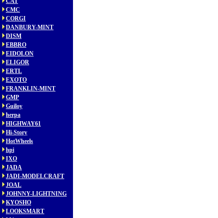
CAT
CMC
CORGI
DANBURY-MINT
DISM
EBBRO
EIDOLON
ELIGOR
ERTL
EXOTO
FRANKLIN-MINT
GMP
Guiloy
herpa
HIGHWAY61
Hi-Story
HotWheels
hpi
IXO
JADA
JADI-MODELCRAFT
JOAL
JOHNNY-LIGHTNING
KYOSHO
LOOKSMART