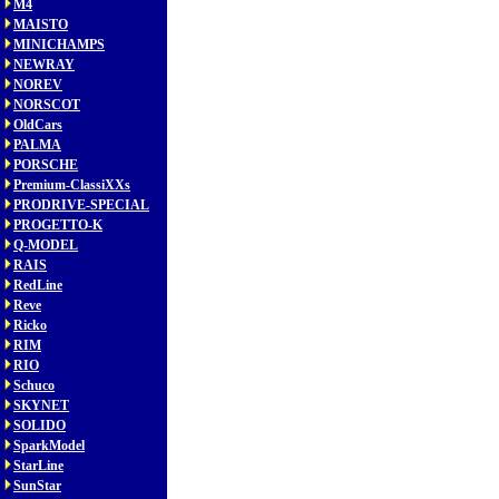
M4
MAISTO
MINICHAMPS
NEWRAY
NOREV
NORSCOT
OldCars
PALMA
PORSCHE
Premium-ClassiXXs
PRODRIVE-SPECIAL
PROGETTO-K
Q-MODEL
RAIS
RedLine
Reve
Ricko
RIM
RIO
Schuco
SKYNET
SOLIDO
SparkModel
StarLine
SunStar