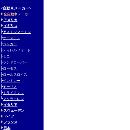
<自動車メーカー>
全自動車メーカー
アメリカ
イギリス
┣
アストンマーチン
┣
オースチン
┣
ジャガー
┣
ティレルフォード
┣
ミニ
┣
ランドローバー
┣
ロータス
┣
ロールスロイス
┣
ベントレー
┣
モーリス
┣
トライアンフ
┗
マクラーレン
イタリア
スウェーデン
ドイツ
フランス
日本