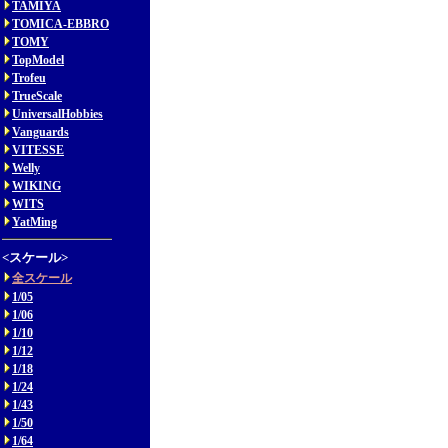
TAMIYA
TOMICA-EBBRO
TOMY
TopModel
Trofeu
TrueScale
UniversalHobbies
Vanguards
VITESSE
Welly
WIKING
WITS
YatMing
<スケール>
全スケール
1/05
1/06
1/10
1/12
1/18
1/24
1/43
1/50
1/64