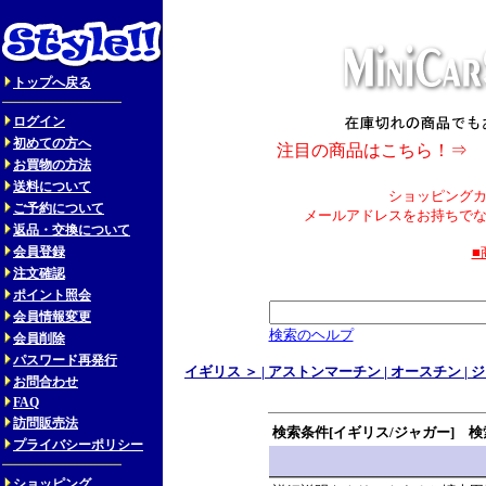
トップへ戻る
ログイン
初めての方へ
注目の商品はこちら！⇒
お買物の方法
送料について
ショッピング
ご予約について
メールアドレスをお持ちで
返品・交換について
会員登録
■
注文確認
ポイント照会
会員情報変更
検索のヘルプ
会員削除
パスワード再発行
イギリス ＞
|
アストンマーチン
|
オースチン
|
ジ
お問合わせ
FAQ
訪問販売法
検索条件[イギリス/ジャガー] 検索
プライバシーポリシー
ショッピング