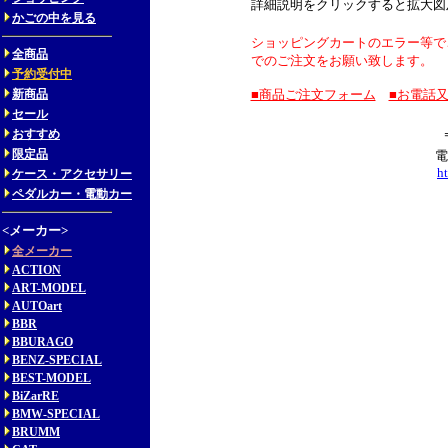
詳細説明をクリックすると拡大図
かごの中を見る
ショッピングカートのエラー等で
全商品
でのご注文をお願い致します。
予約受付中
新商品
■商品ご注文フォーム
■お電話
セール
おすすめ
限定品
電
h
ケース・アクセサリー
ペダルカー・電動カー
<メーカー>
全メーカー
ACTION
ART-MODEL
AUTOart
BBR
BBURAGO
BENZ-SPECIAL
BEST-MODEL
BiZarRE
BMW-SPECIAL
BRUMM