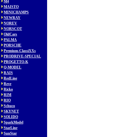
M4
MAISTO
MINICHAMPS
NEWRAY
NOREV
NORSCOT
OldCars
PALMA
PORSCHE
Premium-ClassiXXs
PRODRIVE-SPECIAL
PROGETTO-K
Q-MODEL
RAIS
RedLine
Reve
Ricko
RIM
RIO
Schuco
SKYNET
SOLIDO
SparkModel
StarLine
SunStar