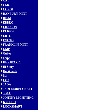
CAT
CMC
CORGI
DANBURY-MINT
DISM
EBBRO
EIDOLON
ELIGOR
ERTL
EXOTO
FRANKLIN-MINT
GMP
Guiloy
herpa
HIGHWAY61
Hi-Story
HotWheels
hpi
IXO
JADA
JADI-MODELCRAFT
JOAL
JOHNNY-LIGHTNING
KYOSHO
LOOKSMART