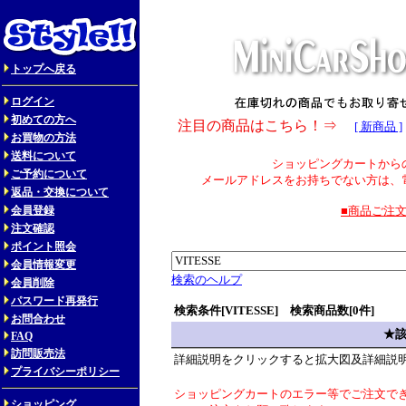
トップへ戻る
ログイン
初めての方へ
注目の商品はこちら！⇒
[ 新商品 ]
お買物の方法
送料について
ショッピングカートから
ご予約について
メールアドレスをお持ちでない方は、
返品・交換について
会員登録
■商品ご注
注文確認
ポイント照会
会員情報変更
検索のヘルプ
会員削除
パスワード再発行
検索条件[VITESSE] 検索商品数[0件]
お問合わせ
★
FAQ
訪問販売法
詳細説明をクリックすると拡大図及詳細説
プライバシーポリシー
ショッピングカートのエラー等でご注文で
ショッピング