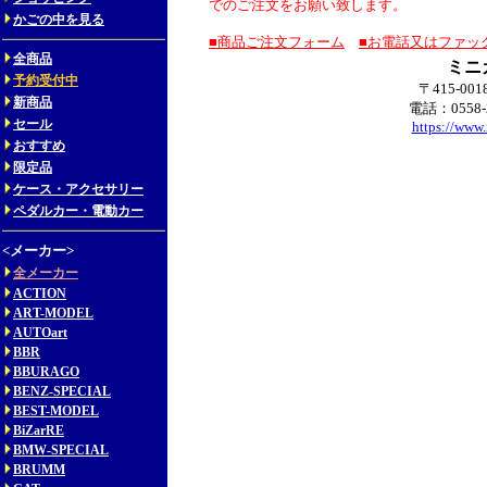
でのご注文をお願い致します。
かごの中を見る
■商品ご注文フォーム
■お電話又はファッ
全商品
ミニ
予約受付中
〒415-00
新商品
電話：0558-
セール
https://www.
おすすめ
限定品
ケース・アクセサリー
ペダルカー・電動カー
<メーカー>
全メーカー
ACTION
ART-MODEL
AUTOart
BBR
BBURAGO
BENZ-SPECIAL
BEST-MODEL
BiZarRE
BMW-SPECIAL
BRUMM