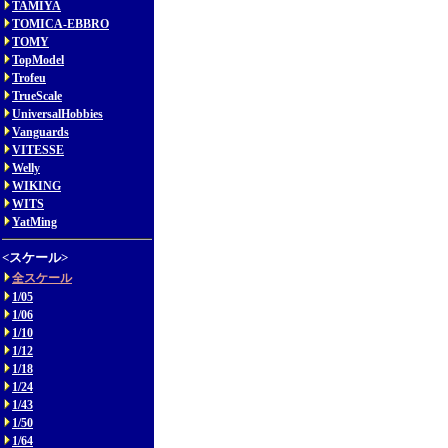
TAMIYA
TOMICA-EBBRO
TOMY
TopModel
Trofeu
TrueScale
UniversalHobbies
Vanguards
VITESSE
Welly
WIKING
WITS
YatMing
<スケール>
全スケール
1/05
1/06
1/10
1/12
1/18
1/24
1/43
1/50
1/64